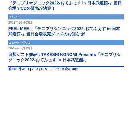
『テニプリ☆ソニック2022-おてふぇす in 日本武道館-』当日
会場でCDの販売が決定！
イベント
2022年06月03日
FEEL MEE：『テニプリ☆ソニック2022-おてふぇす in 日本
武道館-』当日会場販売グッズのお知らせ!
ニュース・グッズ
2022年05月19日
追加ゲスト発表：TAKESHI KONOMI Presents『テニプリ☆
ソニック2022-おてふぇす in 日本武道館-』
前の10件≪
|
1
|
2
|
3
|
4
|
5
|
…
|
27
|
≫次の10件