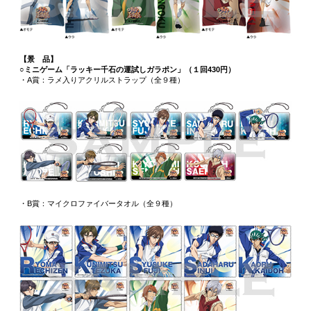
【景 品】
○ミニゲーム「ラッキー千石の運試しガラポン」（１回430円）
・A賞：ラメ入りアクリルストラップ（全９種）
・B賞：マイクロファイバータオル（全９種）