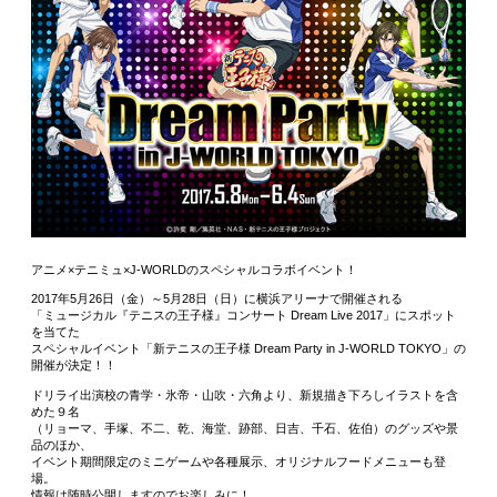
アニメ×テニミュ×J-WORLDのスペシャルコラボイベント！
2017年5月26日（金）～5月28日（日）に横浜アリーナで開催される
「ミュージカル『テニスの王子様』コンサート Dream Live 2017」にスポット
を当てた
スペシャルイベント「新テニスの王子様 Dream Party in J-WORLD TOKYO」の
開催が決定！！
ドリライ出演校の青学・氷帝・山吹・六角より、新規描き下ろしイラストを含
めた９名
（リョーマ、手塚、不二、乾、海堂、跡部、日吉、千石、佐伯）のグッズや景
品のほか、
イベント期間限定のミニゲームや各種展示、オリジナルフードメニューも登
場。
情報は随時公開しますのでお楽しみに！