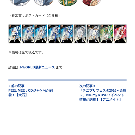
・参加賞：ポストカード（全９種）
※価格は全て税込です。
詳細は
J-WORLD最新ニュース
まで！
« 前の記事
次の記事 »
FEEL MEE：CDジャケ写が到
「テニプリフェスタ2016～合戦
着！【大石】
～」Blu-ray＆DVD：イベント
情報が到着！【アニメイト】