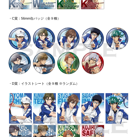
・C賞：56mm缶バッジ（全９種）
・D賞：イラストシート（全９種 ※ランダム）