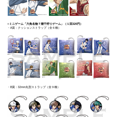
○ミニゲーム「六角名物？潮干狩りゲーム」（１回320円）
・A賞：クッションストラップ（全６種）
・B賞：32mm丸型ストラップ（全９種）