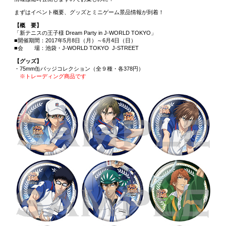
まずはイベント概要、グッズとミニゲーム景品情報が到着！
【概 要】
「新テニスの王子様 Dream Party in J-WORLD TOKYO」
■開催期間：2017年5月8日（月）～6月4日（日）
■会 場：池袋・J-WORLD TOKYO J-STREET
【グッズ】
・75mm缶バッジコレクション（全９種・各378円）
※トレーディング商品です